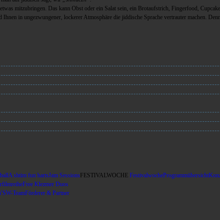
s etwas mitzubringen. Das kann Obst oder ein Salat sein, ein Brotaufstrich, Fingerfood, Cupcak
d Ihnen in ungezwungener, lockerer Atmosphäre die jiddische Sprache vertrauter machen. Denn 
ball
A shtim fun harts
Jam Sessions
FESTIVALWOCHE
Festivalwoche
Programmübersicht
Konz
filmreihe
Free Klezmer Duos
YSW-Team
Förderer & Partner