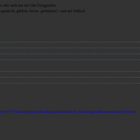
es oder auch nur ein Glas Essiggurken.
geratscht, geklönt, besser:
geshmuezt!
, wird auf Jiddisch.
erte (FW)
Schnupperkurse
Kinderprogramm
Meet the Artists
Jugendklezmerorchester
Offener