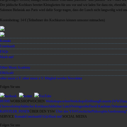
Der jiddische Kochkurs bereitet Kleingkeiten für uns vor und wir laden Sie dazu ein, ebenfall
Salomon Bielasiak aus Paris wird dafür Sorge tragen, dass der Lunch nicht langweilig wird un
Kostenbeitrag: 14 €
(Teilnehmer des Kochkurses können umsonst mitmachen)
Kontakt
Unterkunft
FAQs
Mach mit!
Other Music Academy
OMAcafé
other music e.V.
other music e.V.
Mitglied werden
Newsletter
Folgen Sie uns
facebook
twitter
YouTube
HOME
WORKSHOPWOCHEN
Workshopwochen
Workshops
Eröffnung
Konzerte (WW)
Tanz
Chorworkshop
Jiddischer Kochkurs
Jiddischer Lunch
Vortragsreihe
David Kaufman Dokumentar
KüNSTLER_INNEN
ÜBER DEN YSW
Über den YSW
Geschichte
Philosophie
Anerkennung
SERVICE
Kontakt
Unterkunft
FAQs
Mach mit!
SOCIAL MEDIA
Folgen Sie uns