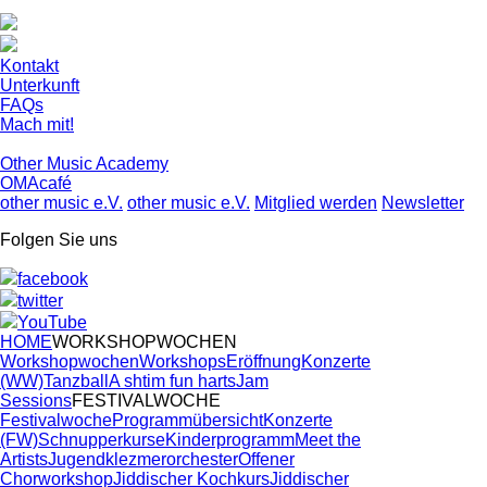
Kontakt
Unterkunft
FAQs
Mach mit!
Other Music Academy
OMAcafé
other music e.V.
other music e.V.
Mitglied werden
Newsletter
Folgen Sie uns
facebook
twitter
YouTube
HOME
WORKSHOPWOCHEN
Workshopwochen
Workshops
Eröffnung
Konzerte
(WW)
Tanzball
A shtim fun harts
Jam
Sessions
FESTIVALWOCHE
Festivalwoche
Programmübersicht
Konzerte
(FW)
Schnupperkurse
Kinderprogramm
Meet the
Artists
Jugendklezmerorchester
Offener
Chorworkshop
Jiddischer Kochkurs
Jiddischer