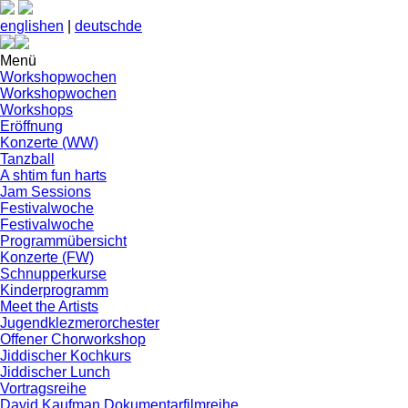
english
en
|
deutsch
de
Menü
Workshopwochen
Workshopwochen
Workshops
Eröffnung
Konzerte (WW)
Tanzball
A shtim fun harts
Jam Sessions
Festivalwoche
Festivalwoche
Programmübersicht
Konzerte (FW)
Schnupperkurse
Kinderprogramm
Meet the Artists
Jugendklezmerorchester
Offener Chorworkshop
Jiddischer Kochkurs
Jiddischer Lunch
Vortragsreihe
David Kaufman Dokumentarfilmreihe