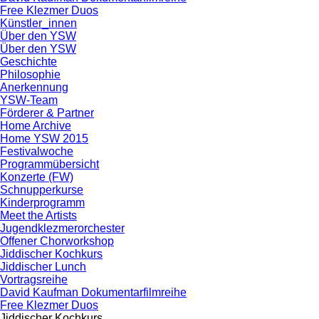
Free Klezmer Duos
Künstler_innen
Über den YSW
Über den YSW
Geschichte
Philosophie
Anerkennung
YSW-Team
Förderer & Partner
Home Archive
Home YSW 2015
Festivalwoche
Programmübersicht
Konzerte (FW)
Schnupperkurse
Kinderprogramm
Meet the Artists
Jugendklezmerorchester
Offener Chorworkshop
Jiddischer Kochkurs
Jiddischer Lunch
Vortragsreihe
David Kaufman Dokumentarfilmreihe
Free Klezmer Duos
Jiddischer Kochkurs