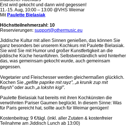
Erst wird gekocht und dann wird gegessen!
11.-15. Aug, 10:00 – 13:00 @VHS Weimar
Mit
Paulette Bielasiak
Höchstteilnehmerzahl: 10
Reservierungen:
support@othermusic.eu
Jiddische Kultur mit allen Sinnen genießen, das können Sie
ganz besonders bei unserem Kochkurs mit Paulette Bielasiak.
Sie wird Sie mit Humor und großer Kunstfertigkeit an die
jiddische Küche heranführen. Selbstverständlich wird hinterher
das, was gemeinsam gekocht wurde, auch gemeinsam
gegessen.
Vegetarier und Fleischesser werden gleichermaßen glücklich.
Kochen Sie
„gefilte paprike mit rayz”, „a krunik zup mit
flaysh”
oder auch
„a lokshn kigl”
.
Paulette Bielasiak hat bereits mit ihren Kochkünsten die
verwöhnten Pariser Gaumen beglückt. In diesem Sinne: Was
für Paris gereicht hat, sollte auch für Weimar genügen!
Kostenbeitrag: 9 €/tägl.
(inkl. aller Zutaten & kostenfreier
Teilnahme am Jiddisch Lunch ab 13:00)