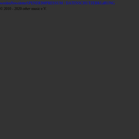
werden
Newsletter
SPENDE
IMPRESSUM / DATENSCHUTZERKLäRUNG
© 2010 - 2020
other
music e.V.