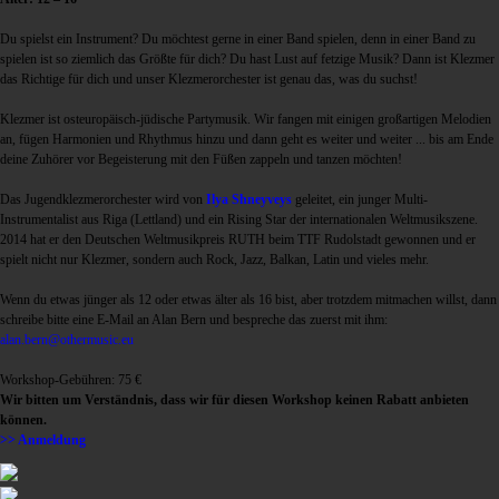
Du spielst ein Instrument? Du möchtest gerne in einer Band spielen, denn in einer Band zu
spielen ist so ziemlich das Größte für dich? Du hast Lust auf fetzige Musik? Dann ist Klezmer
das Richtige für dich und unser Klezmerorchester ist genau das, was du suchst!
Klezmer ist osteuropäisch-jüdische Partymusik. Wir fangen mit einigen großartigen Melodien
an, fügen Harmonien und Rhythmus hinzu und dann geht es weiter und weiter ... bis am Ende
deine Zuhörer vor Begeisterung mit den Füßen zappeln und tanzen möchten!
Das Jugendklezmerorchester wird von
Ilya Shneyveys
geleitet, ein junger Multi-
Instrumentalist aus Riga (Lettland) und ein Rising Star der internationalen Weltmusikszene.
2014 hat er den Deutschen Weltmusikpreis RUTH beim TTF Rudolstadt gewonnen und er
spielt nicht nur Klezmer, sondern auch Rock, Jazz, Balkan, Latin und vieles mehr.
Wenn du etwas jünger als 12 oder etwas älter als 16 bist, aber trotzdem mitmachen willst, dann
schreibe bitte eine E-Mail an Alan Bern und bespreche das zuerst mit ihm:
alan.bern@othermusic.eu
Workshop-Gebühren: 75 €
Wir bitten um Verständnis, dass wir für diesen Workshop keinen Rabatt anbieten
können.
>> Anmeldung