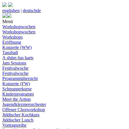
english
en
|
deutsch
de
Menü
Workshopwochen
Workshopwochen
Workshops
Eröffnung
Konzerte (WW)
Tanzball
A shtim fun harts
Jam Sessions
Festivalwoche
Festivalwoche
Programmübersicht
Konzerte (FW)
Schnupperkurse
Kinderprogramm
Meet the Artists
Jugendklezmerorchester
Offener Chorworkshop
Jiddischer Kochkurs
Jiddischer Lunch
Vortragsreihe