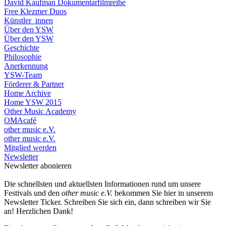
David Kaufman Dokumentarfilmreihe
Free Klezmer Duos
Künstler_innen
Über den YSW
Über den YSW
Geschichte
Philosophie
Anerkennung
YSW-Team
Förderer & Partner
Home Archive
Home YSW 2015
Other Music Academy
OMAcafé
other music e.V.
other music e.V.
Mitglied werden
Newsletter
Newsletter abonieren
Die schnellsten und aktuellsten Informationen rund um unsere
Festivals und den
other music e.V.
bekommen Sie hier in unserem
Newsletter Ticker. Schreiben Sie sich ein, dann schreiben wir Sie
an! Herzlichen Dank!