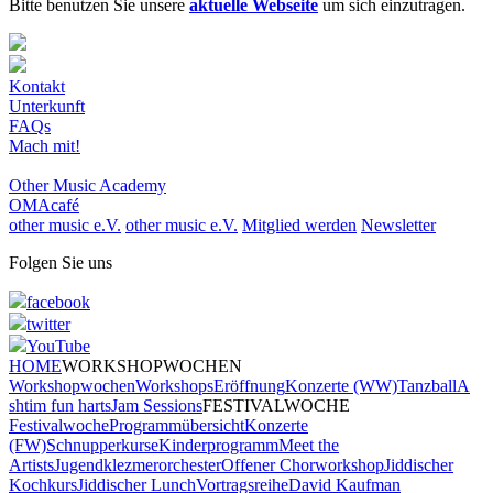
Bitte benutzen Sie unsere
aktuelle Webseite
um sich einzutragen.
Kontakt
Unterkunft
FAQs
Mach mit!
Other Music Academy
OMAcafé
other music e.V.
other music e.V.
Mitglied werden
Newsletter
Folgen Sie uns
facebook
twitter
YouTube
HOME
WORKSHOPWOCHEN
Workshopwochen
Workshops
Eröffnung
Konzerte (WW)
Tanzball
A
shtim fun harts
Jam Sessions
FESTIVALWOCHE
Festivalwoche
Programmübersicht
Konzerte
(FW)
Schnupperkurse
Kinderprogramm
Meet the
Artists
Jugendklezmerorchester
Offener Chorworkshop
Jiddischer
Kochkurs
Jiddischer Lunch
Vortragsreihe
David Kaufman