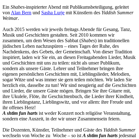
Ein
Shabes
-inspirierter Abend mit Publikumsbeteiligung, geleitet
von
Alan Bern
und
Sasha Lurje
mit Künstlern des
Yiddish Summer
Weimar
.
Auch 2015 werden wir jeweils freitags Abende für Gesang, Tanz,
Musik und Geschichten gestalten. Seit 2010 kommen wir
zusammen, um dem Wesen des Sabbat (
Shabes
) im traditionellen
jüdischen Leben nachzuspüren – eines Tages der Ruhe, des
Nachdenkens, des Gebets, der Gemeinschaft. Von dieser Tradition
inspiriert, laden wir Sie ein, an diesen Freitagabenden Lieder, Musik
und Geschichten mit uns zu teilen: nicht als unser Publikum,
sondern als unsere Gäste. Lehrer und Teilnehmer bringen ihre
eigenen persönlichen Geschichten mit, Lieblingslieder, Melodien,
sogar Witze und was immer sie gern teilen möchten. Wir laden Sie
herzlich ein, dasselbe zu tun! Wir sind neugierig auf die Geschichten
und Lieder, die unsere Gäste mögen. Bringen Sie ihre Gitarre mit,
ihre Ukulele, Flöte, ihr Geschichtenbuch, die Lieder ihrer Kindheit,
ihren Lieblingstanz, Lieblingswitz, und vor allem: ihre Freude und
ihr offenes Herz!
A shtim fun harts
ist weder Konzert noch religiöse Veranstaltung,
sondern eine Auszeit, in der wir unser Zusammensein feiern.
Die Dozenten, Künstler, Teilnehmer und Gäste des
Yiddish Summer
wechseln von Woche zu Woche – so ist
A shtim fun harts
jedesmal