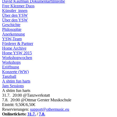
David Kaufman Dokumentarfilmreihe
Free Klezmer Duos
Künstler_innen
Über den YSW
Über den YSW
Geschichte
Philosophie
Anerkennung
YSW-Team
Förderer & Partner
Home Archive
Home YSW 2015
Workshopwochen
Workshops
Eröffnung
Konzerte (WW)
Tanzball
A shtim fun harts
Jam Sessions
A shtim fun harts
31.7. 20:00 @Tanzwerkstatt
7.8. 20:00 @Ottmar Gerster Musikschule
Eintritt: 9,50€/6,50€
Reservierungen:
support@othermusic.eu
Onlinetickets:
31.7.
/
7.8.