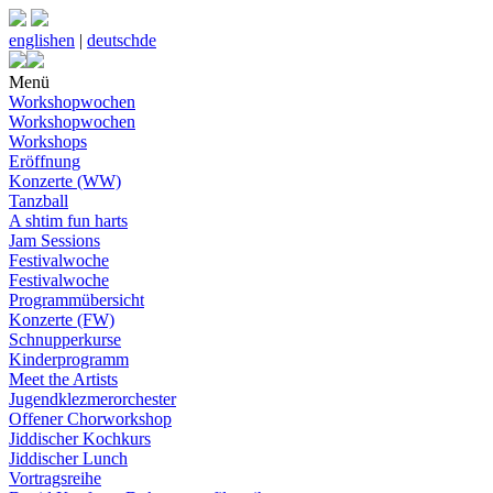
english
en
|
deutsch
de
Menü
Workshopwochen
Workshopwochen
Workshops
Eröffnung
Konzerte (WW)
Tanzball
A shtim fun harts
Jam Sessions
Festivalwoche
Festivalwoche
Programmübersicht
Konzerte (FW)
Schnupperkurse
Kinderprogramm
Meet the Artists
Jugendklezmerorchester
Offener Chorworkshop
Jiddischer Kochkurs
Jiddischer Lunch
Vortragsreihe