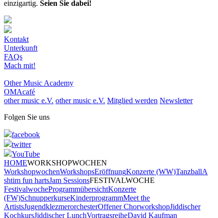
einzigartig.
Seien Sie dabei!
Kontakt
Unterkunft
FAQs
Mach mit!
Other Music Academy
OMAcafé
other music e.V.
other music e.V.
Mitglied werden
Newsletter
Folgen Sie uns
facebook
twitter
YouTube
HOME
WORKSHOPWOCHEN
Workshopwochen
Workshops
Eröffnung
Konzerte (WW)
Tanzball
A
shtim fun harts
Jam Sessions
FESTIVALWOCHE
Festivalwoche
Programmübersicht
Konzerte
(FW)
Schnupperkurse
Kinderprogramm
Meet the
Artists
Jugendklezmerorchester
Offener Chorworkshop
Jiddischer
Kochkurs
Jiddischer Lunch
Vortragsreihe
David Kaufman